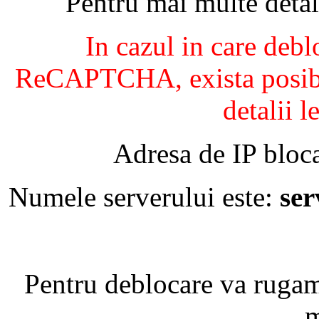
Pentru mai multe detal
In cazul in care debl
ReCAPTCHA, exista posibil
detalii l
Adresa de IP bloca
Numele serverului este:
se
Pentru deblocare va ruga
m