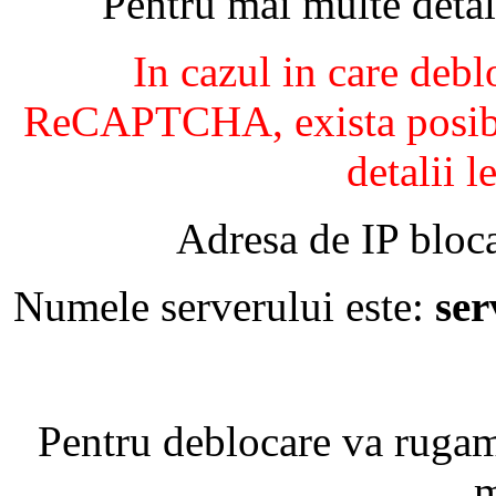
Pentru mai multe detal
In cazul in care debl
ReCAPTCHA, exista posibil
detalii l
Adresa de IP bloca
Numele serverului este:
se
Pentru deblocare va ruga
m